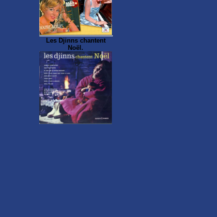
Les Djinns chantent
Noël.