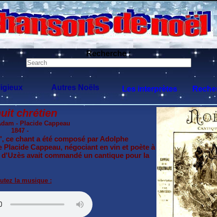
Recherche :
igieux
Autres Noëls
Les interprètes
Recher
uit chrétien
dam - Placide Cappeau
1847 -
, ce chant a été composé par Adolphe
 Placide Cappeau, négociant en vin et poète à
lle d'Uzès avait commandé un cantique pour la
utez la musique :