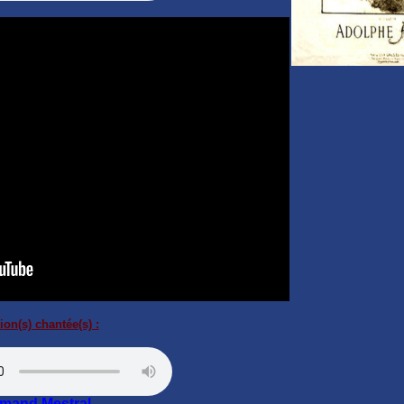
ion(s) chantée(s) :
mand Mestral