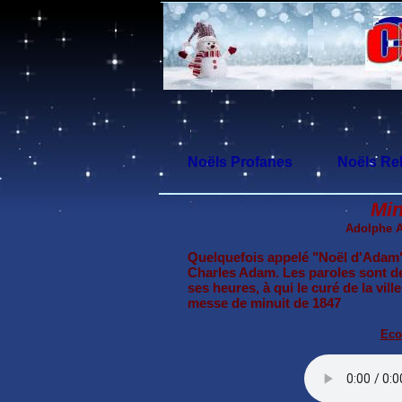
Noëls Profanes
Noëls Rel
Min
Adolphe A
Quelquefois appelé "Noël d'Adam"
Charles Adam. Les paroles sont de
ses heures, à qui le curé de la vi
messe de minuit de 1847
Eco