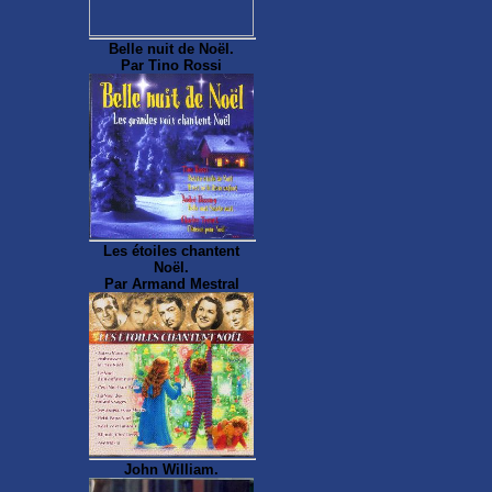
Belle nuit de Noël.
Par Tino Rossi
Les étoiles chantent
Noël.
Par Armand Mestral
John William.