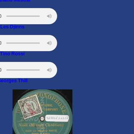
Les Djinns
Tino Rossi
eorges Thill