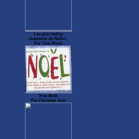
..
Les plus belles
chansons de NoÃ«l .
Par Tino Rossi
Vive Noël.
Par Christian Juin