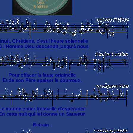
inuit, Chrétiens, c'est l'heure solennelle
ù l'Homme Dieu descendit jusqu'à nous
Pour effacer la faute originelle
Et de son Père apaiser le courroux.
Le monde entier tressaille d'espérance
En cette nuit qui lui donne un Sauveur.
Refrain :