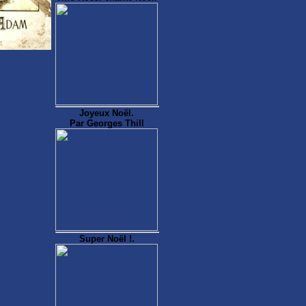
Joyeux Noël.
Par Georges Thill
Super Noël !.