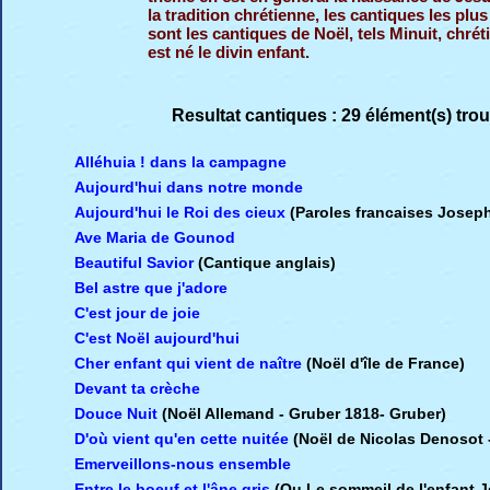
la tradition chrétienne, les cantiques les plu
sont les cantiques de Noël, tels Minuit, chréti
est né le divin enfant.
Resultat cantiques : 29 élément(s) trou
Alléhuia ! dans la campagne
Aujourd'hui dans notre monde
Aujourd'hui le Roi des cieux
(Paroles francaises Josep
Ave Maria de Gounod
Beautiful Savior
(Cantique anglais)
Bel astre que j'adore
C'est jour de joie
C'est Noël aujourd'hui
Cher enfant qui vient de naître
(Noël d'île de France)
Devant ta crèche
Douce Nuit
(Noël Allemand - Gruber 1818
-
Gruber)
D'où vient qu'en cette nuitée
(Noël de Nicolas Denosot 
Emerveillons-nous ensemble
Entre le boeuf et l'âne gris
(Ou Le sommeil de l'enfant 