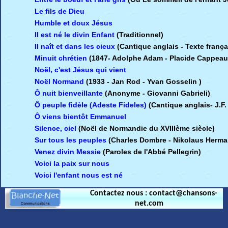
Le fils de Dieu
Humble et doux Jésus
Il est né le divin Enfant
(Traditionnel)
Il naît et dans les cieux
(Cantique anglais
-
Texte frança
Minuit chrétien
(1847
-
Adolphe Adam - Placide Cappeau
Noël, c'est Jésus qui vient
Noël Normand
(1933
-
Jan Rod - Yvan Gosselin )
Ô nuit bienveillante
(Anonyme - Giovanni Gabrieli)
Ô peuple fidèle (Adeste Fideles)
(Cantique anglais
-
J.F
Ô viens bientôt Emmanuel
Silence, ciel
(Noël de Normandie du XVIIIème siècle)
Sur tous les peuples
(Charles Dombre - Nikolaus Herm
Venez divin Messie
(Paroles de l'Abbé Pellegrin)
Voici la paix sur nous
Voici l'enfant nous est né
Contactez nous : contact@chansons-
net.com